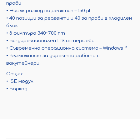
проби
• Нисък разход на реактив – 150 µl
• 40 позиции за реагенти и 40 за проби в хладилен
блок
• 8 филтъра 340~700 nm
• Би-дирекционален LIS интерфейс
• Съвременна операционна система – Windows™
• Възможност за директна работа с
вакутейнери
Опции:
• ISE модул
• Баркод