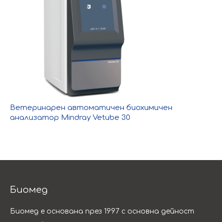
Ветеринарен автоматичен биохимичен
анализатор Mindray Vetube 30
Биомед
Биомед е основана през 1997 с основна дейност