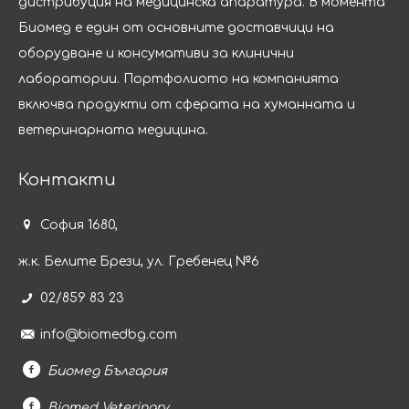
дистрибуция на медицинска апаратура. B момента
Биомед е един от основните доставчици на
оборудване и консумативи за клинични
лаборатории. Портфолиото на компанията
включва продукти от сферата на хуманната и
ветеринарната медицина.
Контакти
София 1680,
ж.к. Белите Брези, ул. Гребенец №6
02/859 83 23
info@biomedbg.com
Биомед България
Biomed Veterinary