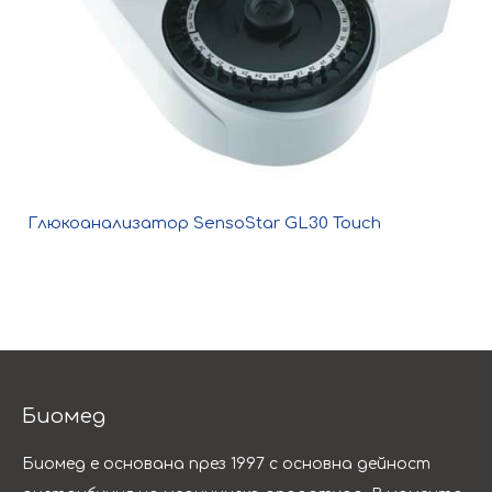
Глюкоанализатор SensoStar GL30 Touch
Биомед
Биомед е основана през 1997 с основна дейност